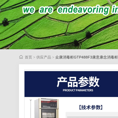
首页
供应产品
众康消毒柜GTP488F3康意康念消毒柜
>
>