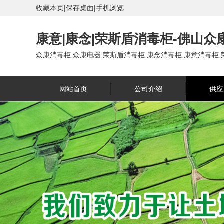
收藏本页
|
保存桌面
|
手机浏览
康意|康念|荣斯盾消毒柜-佛山众
众康消毒柜,众康电器,荣斯盾消毒柜,康念消毒柜,康意消毒柜,荣
网站首页
公司介绍
供应