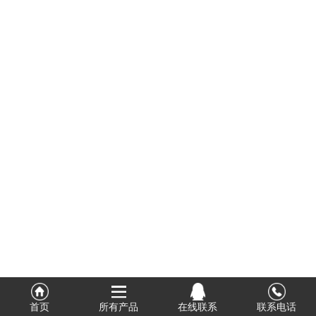
式
相
情
册
链
接
首页
所有产品
在线联系
联系电话