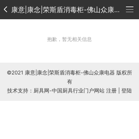
康意|康念|荣斯盾消毒柜-佛山众康电器
公
抱歉，暂无相关信息
司
供
介
应
新
©2021 康意|康念|荣斯盾消毒柜-佛山众康电器 版权所
绍
产
闻
荣
有
技术支持：厨具网-中国厨具行业门户网站
注册
|
登陆
品
中
誉
联
心
资
系
公
质
方
司
友